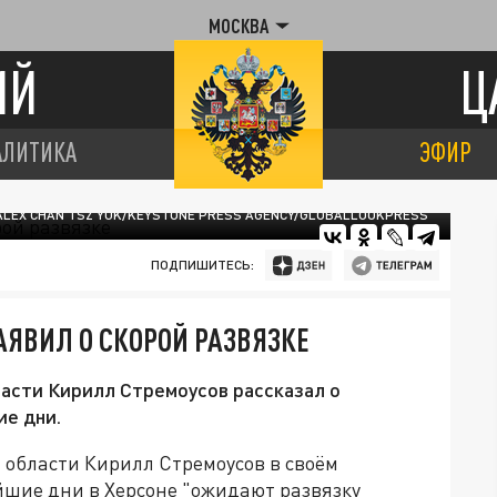
МОСКВА
ИЙ
Ц
АЛИТИКА
ЭФИР
ALEX CHAN TSZ YUK/KEYSTONE PRESS AGENCY/GLOBALLOOKPRESS
ПОДПИШИТЕСЬ:
АЯВИЛ О СКОРОЙ РАЗВЯЗКЕ
асти Кирилл Стремоусов рассказал о
ие дни.
 области Кирилл Стремоусов в своём
шие дни в Херсоне "ожидают развязку