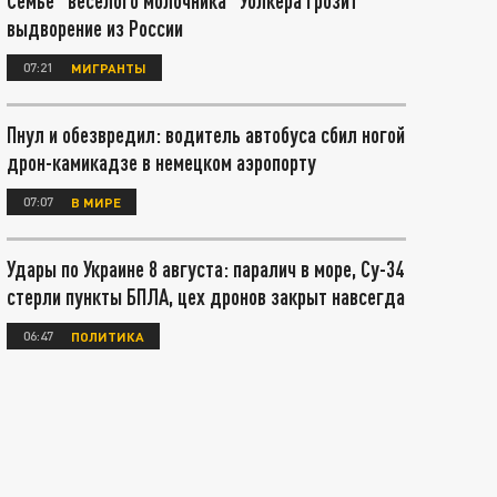
Семье "веселого молочника" Уолкера грозит
выдворение из России
07:21
МИГРАНТЫ
Пнул и обезвредил: водитель автобуса сбил ногой
дрон-камикадзе в немецком аэропорту
07:07
В МИРЕ
Удары по Украине 8 августа: паралич в море, Су-34
стерли пункты БПЛА, цех дронов закрыт навсегда
06:47
ПОЛИТИКА