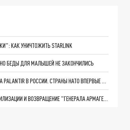
ТКИ": КАК УНИЧТОЖИТЬ STARLINK
. НО БЕДЫ ДЛЯ МАЛЫШЕЙ НЕ ЗАКОНЧИЛИСЬ
"ОЧЕНЬ ПЛОХИЕ НОВОСТИ": БОЛЬШАЯ ОШИБКА PALANTIR В РОССИИ. СТРАНЫ НАТО ВПЕРВЫЕ ЗА СВО ОСТАНОВИЛИ ПОСТАВКИ ОРУЖИЯ. ВСУ ТЕРЯЮТ ПРИГРАНИЧЬЕ?
ТРИ ГЛАВНЫХ ИНСАЙДА ОБ СВО. ОТМЕНА МОБИЛИЗАЦИИ И ВОЗВРАЩЕНИЕ "ГЕНЕРАЛА АРМАГЕДДОНА"? ОТЛИЧНЫЕ НОВОСТИ, КОТОРЫЕ ЖДАЛИ ВСЕ