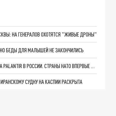
ОСКВЫ: НА ГЕНЕРАЛОВ ОХОТЯТСЯ "ЖИВЫЕ ДРОНЫ"
. НО БЕДЫ ДЛЯ МАЛЫШЕЙ НЕ ЗАКОНЧИЛИСЬ
"ОЧЕНЬ ПЛОХИЕ НОВОСТИ": БОЛЬШАЯ ОШИБКА PALANTIR В РОССИИ. СТРАНЫ НАТО ВПЕРВЫЕ ЗА СВО ОСТАНОВИЛИ ПОСТАВКИ ОРУЖИЯ. ВСУ ТЕРЯЮТ ПРИГРАНИЧЬЕ?
О ИРАНСКОМУ СУДНУ НА КАСПИИ РАСКРЫТА