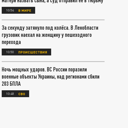
матери назвать сына, а суд отправил ее в тюрьму
10:54
В МИРЕ
За секунду затянуло под колёса. В Ленобласти
грузовик наехал на женщину у пешеходного
перехода
10:50
ПРОИСШЕСТВИЯ
Ночь мощных ударов. ВС России поразили
военные объекты Украины, над регионами сбили
203 БПЛА
10:48
СВО