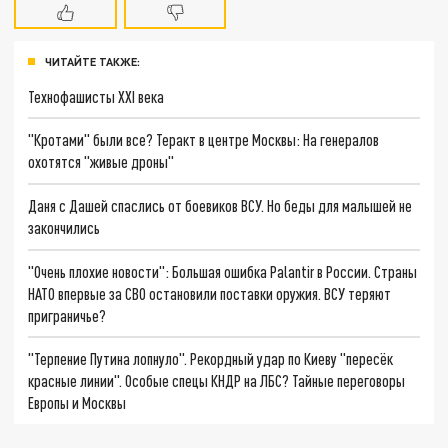
ЧИТАЙТЕ ТАКЖЕ:
Технофашисты XXI века
"Кротами" были все? Теракт в центре Москвы: На генералов
охотятся "живые дроны"
Даня с Дашей спаслись от боевиков ВСУ. Но беды для малышей не
закончились
"Очень плохие новости": Большая ошибка Palantir в России. Страны
НАТО впервые за СВО остановили поставки оружия. ВСУ теряют
приграничье?
"Терпение Путина лопнуло". Рекордный удар по Киеву "пересёк
красные линии". Особые спецы КНДР на ЛБС? Тайные переговоры
Европы и Москвы