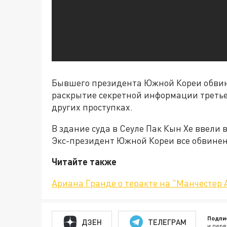
Бывшего президента Южной Кореи обвиня
раскрытие секретной информации третье
других проступках.
В здание суда в Сеуле Пак Кын Хе ввели 
Экс-президент Южной Кореи все обвинен
Читайте также
Ариана Гранде о теракте на "Манчестер 
Подпи
ДЗЕН
ТЕЛЕГРАМ
и перв