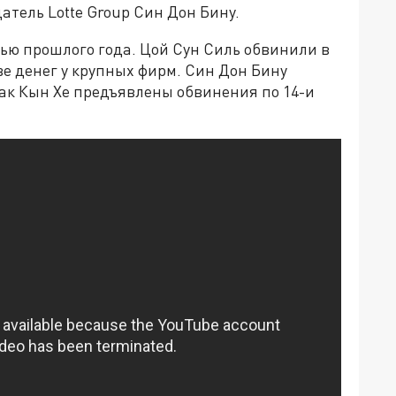
атель Lotte Group Син Дон Бину.
ью прошлого года. Цой Сун Силь обвинили в
е денег у крупных фирм. Син Дон Бину
Пак Кын Хе предъявлены обвинения по 14-и