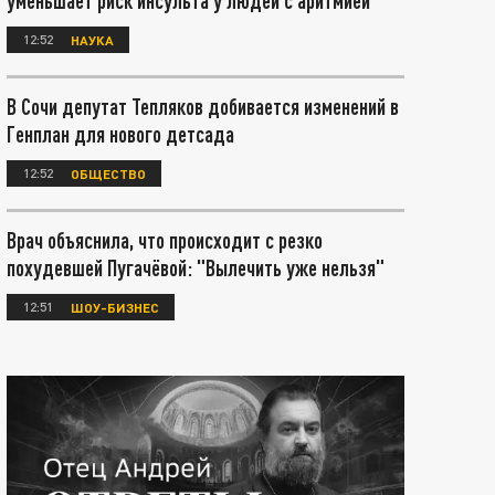
уменьшает риск инсульта у людей с аритмией
12:52
НАУКА
В Сочи депутат Тепляков добивается изменений в
Генплан для нового детсада
12:52
ОБЩЕСТВО
Врач объяснила, что происходит с резко
похудевшей Пугачёвой: "Вылечить уже нельзя"
12:51
ШОУ-БИЗНЕС