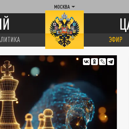
МОСКВА
ИЙ
Ц
АЛИТИКА
ЭФИР