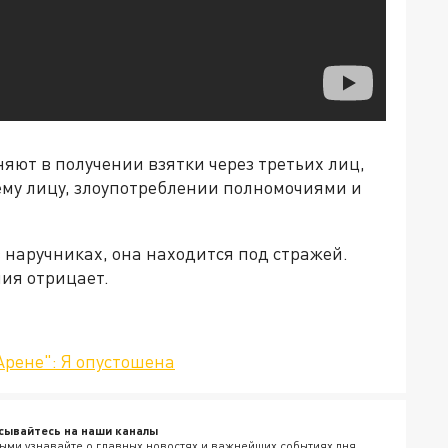
ют в получении взятки через третьих лиц,
му лицу, злоупотреблении полномочиями и
в наручниках, она находится под стражей.
ия отрицает.
Арене": Я опустошена
сывайтесь на наши каналы
ыми узнавайте о главных новостях и важнейших событиях дня.