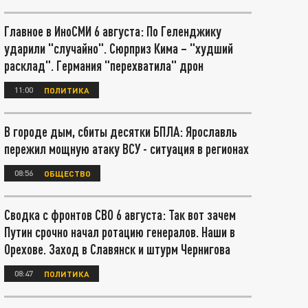
Главное в ИноСМИ 6 августа: По Геленджику
ударили "случайно". Сюрприз Кима – "худший
расклад". Германия "перехватила" дрон
11:00
ПОЛИТИКА
В городе дым, сбиты десятки БПЛА: Ярославль
пережил мощную атаку ВСУ - ситуация в регионах
08:56
ОБЩЕСТВО
Сводка с фронтов СВО 6 августа: Так вот зачем
Путин срочно начал ротацию генералов. Наши в
Орехове. Заход в Славянск и штурм Чернигова
08:47
ПОЛИТИКА