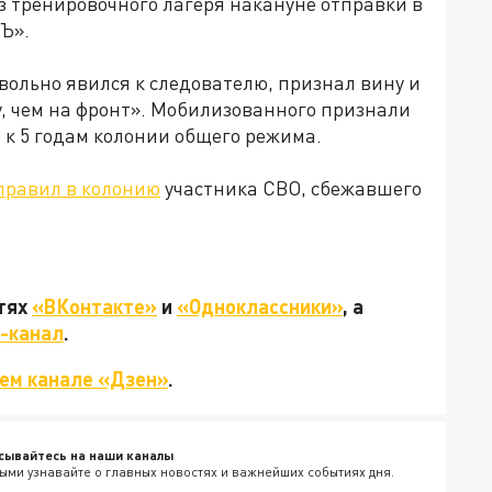
з тренировочного лагеря накануне отправки в
Ъ».
вольно явился к следователю, признал вину и
у, чем на фронт». Мобилизованного признали
 к 5 годам колонии общего режима.
правил в колонию
участника СВО, сбежавшего
етях
«ВКонтакте»
и
«Одноклассники»
, а
-канал
.
ем канале «Дзен»
.
сывайтесь на наши каналы
ыми узнавайте о главных новостях и важнейших событиях дня.