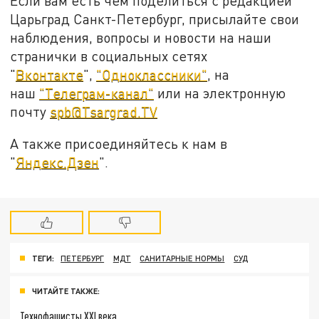
Если вам есть чем поделиться с редакцией
Царьград Санкт-Петербург, присылайте свои
наблюдения, вопросы и новости на наши
странички в социальных сетях
"
Вконтакте
",
"Одноклассники"
, на
наш
"Телеграм-канал"
или на электронную
почту
spb@Tsargrad.TV
А также присоединяйтесь к нам в
"
Яндекс.Дзен
".
ТЕГИ:
ПЕТЕРБУРГ
МДТ
САНИТАРНЫЕ НОРМЫ
СУД
ЧИТАЙТЕ ТАКЖЕ:
Технофашисты XXI века