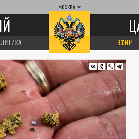
МОСКВА
ИЙ
Ц
АЛИТИКА
ЭФИР