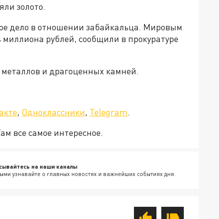
яли золото.
ое дело в отношении забайкальца. Мировым
4 миллиона рублей, сообщили в прокуратуре
 металлов и драгоценных камней.
а»!
акте
,
Одноклассники
,
Telegram
.
Там все самое интересное.
сывайтесь на наши каналы
ыми узнавайте о главных новостях и важнейших событиях дня.