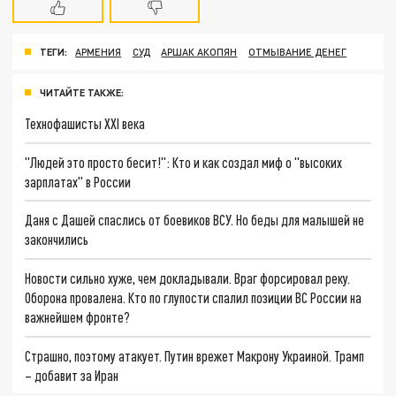
ТЕГИ:
АРМЕНИЯ
СУД
АРШАК АКОПЯН
ОТМЫВАНИЕ ДЕНЕГ
ЧИТАЙТЕ ТАКЖЕ:
Технофашисты XXI века
"Людей это просто бесит!": Кто и как создал миф о "высоких
зарплатах" в России
Даня с Дашей спаслись от боевиков ВСУ. Но беды для малышей не
закончились
Новости сильно хуже, чем докладывали. Враг форсировал реку.
Оборона провалена. Кто по глупости спалил позиции ВС России на
важнейшем фронте?
Страшно, поэтому атакует. Путин врежет Макрону Украиной. Трамп
– добавит за Иран