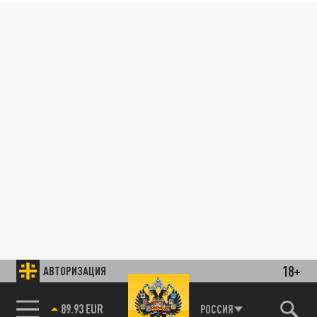
18+
АВТОРИЗАЦИЯ
89.93 EUR
РОССИЯ