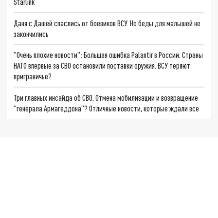
Starlink
Даня с Дашей спаслись от боевиков ВСУ. Но беды для малышей не
закончились
"Очень плохие новости": Большая ошибка Palantir в России. Страны
НАТО впервые за СВО остановили поставки оружия. ВСУ теряют
приграничье?
Три главных инсайда об СВО. Отмена мобилизации и возвращение
"генерала Армагеддона"? Отличные новости, которые ждали все