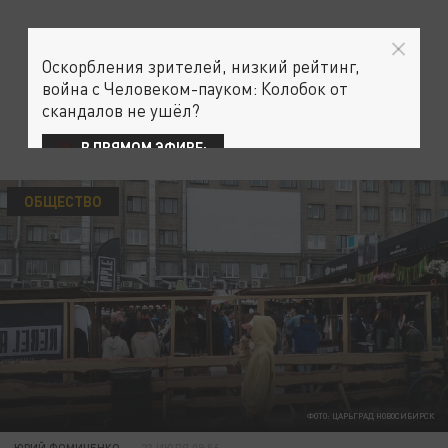
Оскорбления зрителей, низкий рейтинг,
война с Человеком-пауком: Колобок от
скандалов не ушёл?
В ПРЯМОМ ЭФИРЕ:
ОБЩЕСТВО
ФОТО: ЦАРЬГРАД НОВОСИБИРСК
ЮРИЙ ФОМИЧЕНКО
23 ИЮЛЯ 09:56