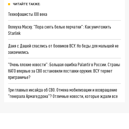
ЧИТАЙТЕ ТАКЖЕ:
Технофашисты XXI века
Оплеуха Маску. "Пора снять белые перчатки": Как уничтожить
Starlink
Даня с Дашей спаслись от боевиков ВСУ. Но беды для малышей не
закончились
"Очень плохие новости": Большая ошибка Palantir в России. Страны
НАТО впервые за СВО остановили поставки оружия. ВСУ теряют
приграничье?
Три главных инсайда об СВО. Отмена мобилизации и возвращение
"генерала Армагеддона"? Отличные новости, которые ждали все