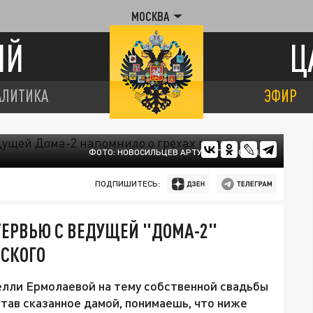
МОСКВА
ИЙ
Ц
АЛИТИКА
ЭФИР
ФОТО: НОВОСИЛЬЦЕВ АРТУР/АГН "МОСКВА".
ПОДПИШИТЕСЬ:
НТЕРВЬЮ С ВЕДУЩЕЙ "ДОМА-2"
МСКОГО
елли Ермолаевой на тему собственной свадьбы
тав сказанное дамой, понимаешь, что ниже