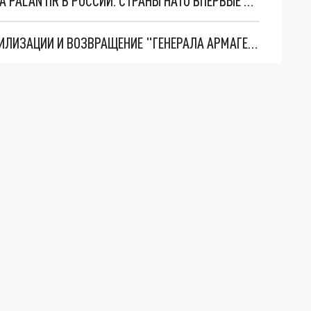
"ОЧЕНЬ ПЛОХИЕ НОВОСТИ": БОЛЬШАЯ ОШИБКА PALANTIR В РОССИИ. СТРАНЫ НАТО ВПЕРВЫЕ ЗА СВО ОСТАНОВИЛИ ПОСТАВКИ ОРУЖИЯ. ВСУ ТЕРЯЮТ ПРИГРАНИЧЬЕ?
ТРИ ГЛАВНЫХ ИНСАЙДА ОБ СВО. ОТМЕНА МОБИЛИЗАЦИИ И ВОЗВРАЩЕНИЕ "ГЕНЕРАЛА АРМАГЕДДОНА"? ОТЛИЧНЫЕ НОВОСТИ, КОТОРЫЕ ЖДАЛИ ВСЕ