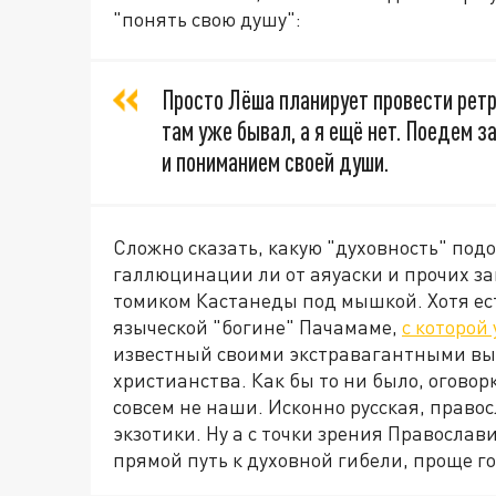
"понять свою душу":
Просто Лёша планирует провести ретри
там уже бывал, а я ещё нет. Поедем 
и пониманием своей души.
Сложно сказать, какую "духовность" подо
галлюцинации ли от аяуаски и прочих з
томиком Кастанеды под мышкой. Хотя ест
языческой "богине" Пачамаме,
с которой
известный своими экстравагантными вы
христианства. Как бы то ни было, огово
совсем не наши. Исконно русская, право
экзотики. Ну а с точки зрения Правосла
прямой путь к духовной гибели, проще го