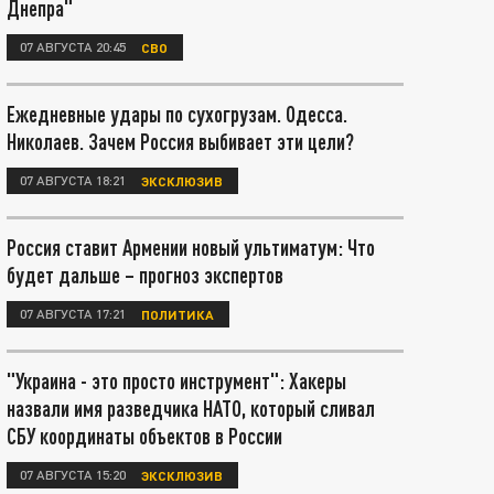
Днепра"
07 АВГУСТА 20:45
СВО
Ежедневные удары по сухогрузам. Одесса.
Николаев. Зачем Россия выбивает эти цели?
07 АВГУСТА 18:21
ЭКСКЛЮЗИВ
Россия ставит Армении новый ультиматум: Что
будет дальше – прогноз экспертов
07 АВГУСТА 17:21
ПОЛИТИКА
"Украина - это просто инструмент": Хакеры
назвали имя разведчика НАТО, который сливал
СБУ координаты объектов в России
07 АВГУСТА 15:20
ЭКСКЛЮЗИВ