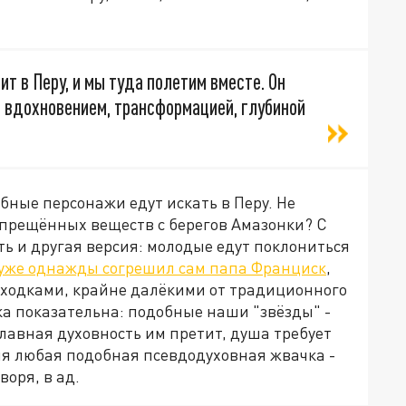
т в Перу, и мы туда полетим вместе. Он
за вдохновением, трансформацией, глубиной
бные персонажи едут искать в Перу. Не
апрещённых веществ с берегов Амазонки? С
ь и другая версия: молодые едут поклониться
 уже однажды согрешил сам папа Франциск
,
ходками, крайне далёкими от традиционного
рка показательна: подобные наши "звёзды" -
славная духовность им претит, душа требует
вия любая подобная псевдодуховная жвачка -
воря, в ад.