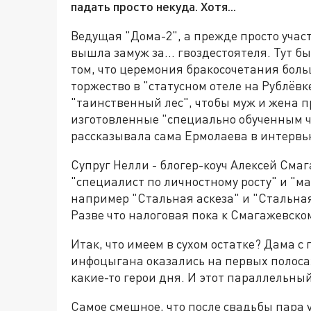
падать просто некуда. Хотя...
Ведущая "Дома-2", а прежде просто уча
вышла замуж за... гвоздестоятеля. Тут б
том, что церемония бракосочетания бол
торжество в "статусном отеле на Рублёв
"таинственный лес", чтобы муж и жена пр
изготовленные "специально обученным че
рассказывала сама Ермолаева в интервь
Супруг Нелли - блогер-коуч Алексей Смаг
"специалист по личностному росту" и "м
например "Стальная аскеза" и "Стальная
Разве что налоговая пока к Смагажевско
Итак, что имеем в сухом остатке? Дама с 
инфоцыгана оказались на первых полоса
какие-то герои дня. И этот параллельный
Самое смешное, что после свадьбы пара у