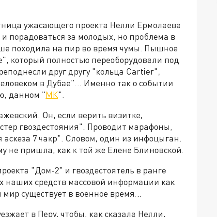
стница ужасающего проекта Нелли Ермолаева
ы и порадоваться за молодых, но проблема в
ьше походила на пир во время чумы. Пышное
ке", который полностью переоборудовали под
еподнесли друг другу "кольца Cartier",
ловеком в Дубае"... Именно так о событии
ю, данном "
МК
".
ажевский. Он, если верить визитке,
астер гвоздестояния". Проводит марафоны,
 аскеза 7 чакр". Словом, один из инфоцыган.
му не пришла, как к той же Елене Блиновской.
проекта "Дом-2" и гвоздестоятель в ранге
х наших средств массовой информации как
 мир существует в военное время...
езжает в Перу, чтобы, как сказала Нелли,