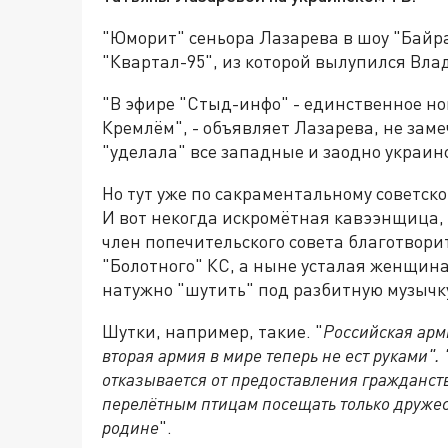
"Юморит" сеньора Лазарева в шоу "Байр
"Квартал-95", из которой вылупился Вл
"В эфире "Стыд-инфо" - единственное но
Кремлём", - объявляет Лазарева, не заме
"уделала" все западные и заодно украин
Но тут уже по сакраментальному советско
И вот некогда искромётная кавээнщица,
член попечительского совета благотвори
"Болотного" КС, а ныне усталая женщин
натужно "шутить" под разбитную музычк
Шутки, например, такие. "
Российская арм
вторая армия в мире теперь не ест руками".
отказывается от предоставления гражданст
перелётным птицам посещать только дружес
родине
".