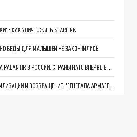
ТКИ": КАК УНИЧТОЖИТЬ STARLINK
. НО БЕДЫ ДЛЯ МАЛЫШЕЙ НЕ ЗАКОНЧИЛИСЬ
"ОЧЕНЬ ПЛОХИЕ НОВОСТИ": БОЛЬШАЯ ОШИБКА PALANTIR В РОССИИ. СТРАНЫ НАТО ВПЕРВЫЕ ЗА СВО ОСТАНОВИЛИ ПОСТАВКИ ОРУЖИЯ. ВСУ ТЕРЯЮТ ПРИГРАНИЧЬЕ?
ТРИ ГЛАВНЫХ ИНСАЙДА ОБ СВО. ОТМЕНА МОБИЛИЗАЦИИ И ВОЗВРАЩЕНИЕ "ГЕНЕРАЛА АРМАГЕДДОНА"? ОТЛИЧНЫЕ НОВОСТИ, КОТОРЫЕ ЖДАЛИ ВСЕ