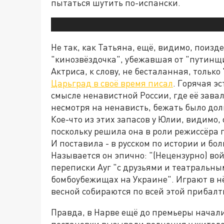
пытаться шутить по-испански.
Не так, как Татьяна, ещё, видимо, поиз
"кинозвёздочка", убежавшая от "путинщи
Актриса, к слову, не бесталанная, только
Царьград в своё время писал
. Горячая э
смысле ненавистной России, где её зава
несмотря на ненависть, бежать было долг
Кое-что из этих запасов у Юлии, видимо, 
поскольку решила она в роли режиссёра 
И поставила - в русском по истории и бо
Называется он эпично: "(Нецензурно) вой
переписки Ауг "с друзьями и театральн
бомбоубежищах на Украине". Играют в нё
весной собираются по всей этой прибалт
Правда, в Нарве ещё до премьеры начал
постановки вызывали волнения у жителе