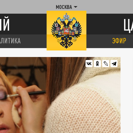
МОСКВА
ИЙ
Ц
АЛИТИКА
ЭФИР