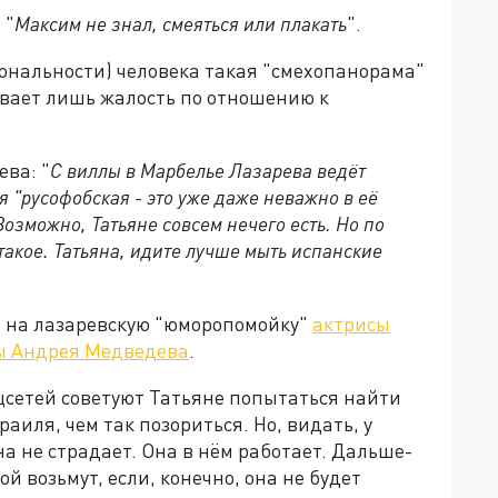
 "
Максим не знал, смеяться или плакать
".
иональности) человека такая "смехопанорама"
вает лишь жалость по отношению к
ва: "
С виллы в Марбелье Лазарева ведёт
я "русофобская - это уже даже неважно в её
озможно, Татьяне совсем нечего есть. Но по
такое. Татьяна, идите лучше мыть испанские
и на лазаревскую "юморопомойку"
актрисы
ы Андрея Медведева
.
сетей советуют Татьяне попытаться найти
аиля, чем так позориться. Но, видать, у
а не страдает. Она в нём работает. Дальше-
ой возьмут, если, конечно, она не будет