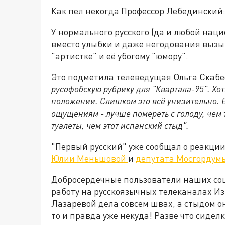
Как пел некогда Профессор Лебединский:
У нормального русского (да и любой нац
вместо улыбки и даже негодования вызы
"артистке" и её убогому "юмору".
Это подметила телеведущая Ольга Скабее
русофобскую рубрику для "Квартала-95". Хот
положении. Слишком это всё унизительно. В
ощущениям - лучше помереть с голоду, чем 
туалеты, чем этот испанский стыд".
"Первый русский" уже сообщал о реакци
Юлии Меньшовой
и
депутата Мосгордум
Добросердечные пользователи наших соц
работу на русскоязычных телеканалах Изр
Лазаревой дела совсем швах, а стыдом он
то и правда уже некуда! Разве что сиделк