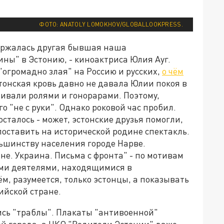
ФОТО: ANATOLY LOMOKHOV/GLOBALLOOKPRESS.
держалась другая бывшая наша
ны" в Эстонию, - киноактриса Юлия Ауг.
 "огромадно злая" на Россию и русских,
о чём
стонская кровь давно не давала Юлии покоя в
ливали ролями и гонорарами. Поэтому,
о "не с руки". Однако роковой час пробил.
осталось - может, эстонские друзья помогли,
поставить на исторической родине спектакль.
льшинству населения городе Нарве.
не. Украина. Письма с фронта" - по мотивам
ыми деятелями, находящимися в
м, разумеется, только эстонцы, а показывать
ийской стране.
ись "траблы". Плакаты "антивоенной"
й города, а НКО "Родители Эстонии" даже