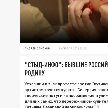
АНДРЕЙ САМОХИН
18 АПРЕЛЯ 2022 22:25
"СТЫД-ИНФО": БЫВШИЕ РОССИЙ
РОДИНУ
Уехавшим в знак протеста против "путинс
артистам хочется кушать. Синергия голод
творческие потуги на посрамление и уни
для них самих, что перебежчиков-хулител
Татьяны Лазаревой на украинском ТВ.