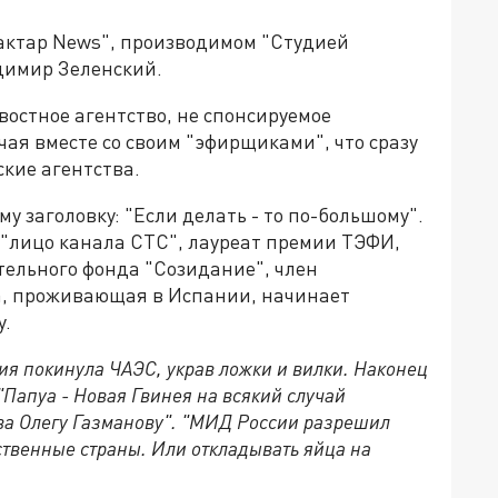
актар News", производимом "Студией
адимир Зеленский.
востное агентство, не спонсируемое
чая вместе со своим "эфирщиками", что сразу
ские агентства.
му заголовку: "Если делать - то по-большому".
 "лицо канала СТС", лауреат премии ТЭФИ,
тельного фонда "Созидание", член
а, проживающая в Испании, начинает
у.
ия покинула ЧАЭС, украв ложки и вилки. Наконец
 "Папуа - Новая Гвинея на всякий случай
ва Олегу Газманову". "МИД России разрешил
твенные страны. Или откладывать яйца на