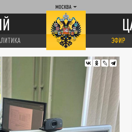
МОСКВА
ИЙ
Ц
АЛИТИКА
ЭФИР