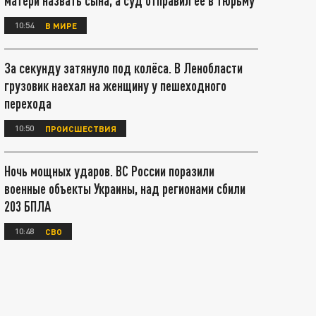
матери назвать сына, а суд отправил ее в тюрьму
10:54
В МИРЕ
За секунду затянуло под колёса. В Ленобласти
грузовик наехал на женщину у пешеходного
перехода
10:50
ПРОИСШЕСТВИЯ
Ночь мощных ударов. ВС России поразили
военные объекты Украины, над регионами сбили
203 БПЛА
10:48
СВО