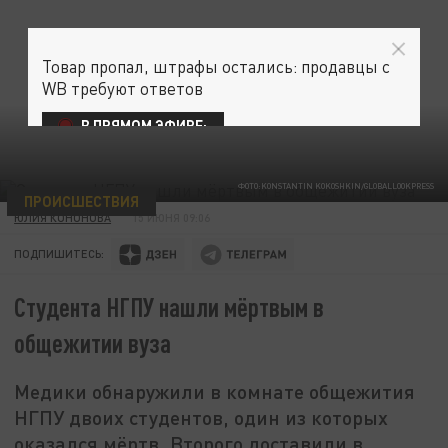
Товар пропал, штрафы остались: продавцы с
WB требуют ответов
В ПРЯМОМ ЭФИРЕ:
ФОТО:KONSTANTIN KOKOSHKIN/GLOBALLOOKPRESS
ПРОИСШЕСТВИЯ
ЮЛИЯ КОНОНОВА
15 ИЮНЯ 09:06
ПОДПИШИТЕСЬ:
Студента НГПУ нашли мёртвым в
общежитии вуза
Медики обнаружили в комнате общежития
НГПУ двоих студентов, один из которых
оказался мёртв. Второго доставили в