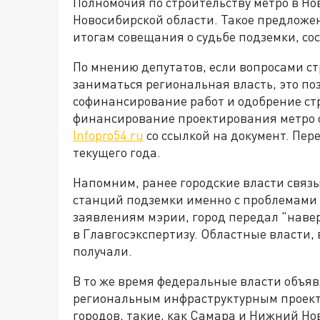
Полномочия по строительству метро в Но
Новосибирской области. Такое предложе
итогам совещания о судьбе подземки, со
По мнению депутатов, если вопросами с
заниматься региональная власть, это по
софинансирование работ и одобрение ст
финансирование проектирования метро о
Infopro54.ru
со ссылкой на документ. Пер
текущего года.
Напомним, ранее городские власти связ
станций подземки именно с проблемами 
заявлениям мэрии, город передал "наве
в Главгосэкспертизу. Областные власти, 
получали.
В то же время федеральные власти объяв
региональным инфраструктурным проектам
городов, такие, как Самара и Нижний Но