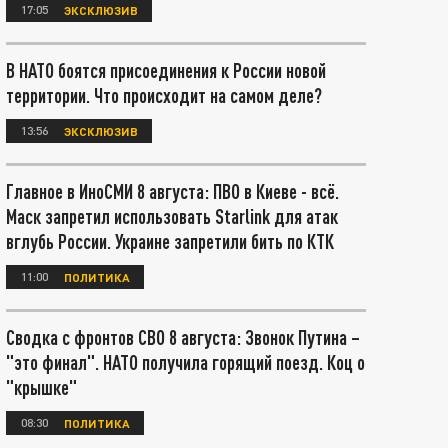
17:05
ЭКСКЛЮЗИВ
В НАТО боятся присоединения к России новой
территории. Что происходит на самом деле?
13:56
ЭКСКЛЮЗИВ
Главное в ИноСМИ 8 августа: ПВО в Киеве - всё.
Маск запретил использовать Starlink для атак
вглубь России. Украине запретили бить по КТК
11:00
ПОЛИТИКА
Сводка с фронтов СВО 8 августа: Звонок Путина –
"это финал". НАТО получила горящий поезд. Коц о
"крышке"
08:30
ПОЛИТИКА