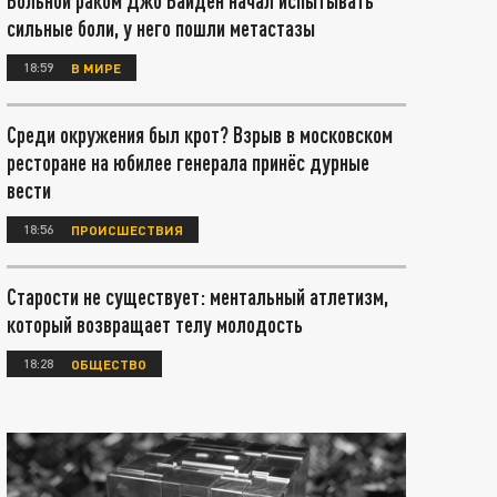
Больной раком Джо Байден начал испытывать
сильные боли, у него пошли метастазы
18:59
В МИРЕ
Среди окружения был крот? Взрыв в московском
ресторане на юбилее генерала принёс дурные
вести
18:56
ПРОИСШЕСТВИЯ
Старости не существует: ментальный атлетизм,
который возвращает телу молодость
18:28
ОБЩЕСТВО