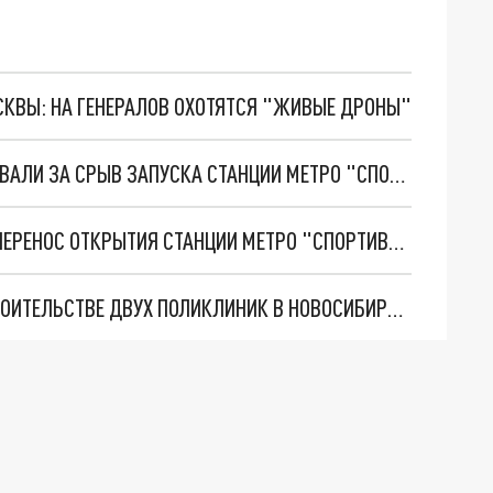
ОСКВЫ: НА ГЕНЕРАЛОВ ОХОТЯТСЯ "ЖИВЫЕ ДРОНЫ"
ГЛАВУ ДЕПТРАНСА НОВОСИБИРСКА ОШТРАФОВАЛИ ЗА СРЫВ ЗАПУСКА СТАНЦИИ МЕТРО "СПОРТИВНАЯ"
МЭР НОВОСИБИРСКА ОБЪЯСНИЛ ОЧЕРЕДНОЙ ПЕРЕНОС ОТКРЫТИЯ СТАНЦИИ МЕТРО "СПОРТИВНАЯ"
ПРОКУРАТУРА ВЫЯВИЛА НАРУШЕНИЯ ПРИ СТРОИТЕЛЬСТВЕ ДВУХ ПОЛИКЛИНИК В НОВОСИБИРСКЕ