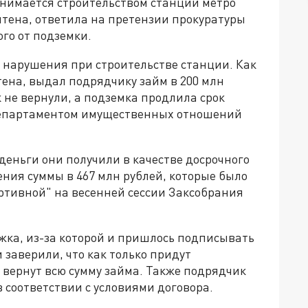
нимается строительством станции метро
тена, ответила на претензии прокуратуры
ого от подземки.
 нарушения при строительстве станции. Как
тена, выдал подрядчику займ в 200 млн
к не вернули, а подземка продлила срок
 Департаментом имущественных отношений
еньги они получили в качестве досрочного
ния суммы в 467 млн рублей, которые было
ртивной" на весенней сессии Заксобрания
жка, из-за которой и пришлось подписывать
заверили, что как только придут
 вернут всю сумму займа. Также подрядчик
в соответствии с условиями договора.