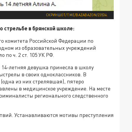
СКРИНШОТ/T.ME/BAZABAZON/23534.
о стрельбе в брянской школе:
о комитета Российской Федерации по
 одном из образовательных учреждений
по ч. 2 ст. 105 УК РФ.
 14-летняя девушка принесла в школу
выстрелы в своих одноклассников. В
(одна из них стрелявшая), пятеро
тавлены в медицинское учреждение. На месте
криминалисты регионального следственного
ствий. Устанавливаются мотивы преступления