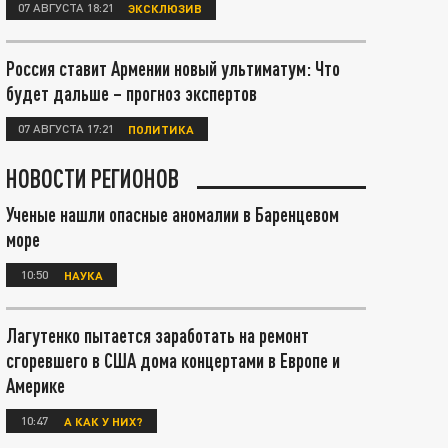
07 АВГУСТА 18:21
ЭКСКЛЮЗИВ
Россия ставит Армении новый ультиматум: Что
будет дальше – прогноз экспертов
07 АВГУСТА 17:21
ПОЛИТИКА
НОВОСТИ РЕГИОНОВ
Ученые нашли опасные аномалии в Баренцевом
море
10:50
НАУКА
Лагутенко пытается заработать на ремонт
сгоревшего в США дома концертами в Европе и
Америке
10:47
А КАК У НИХ?