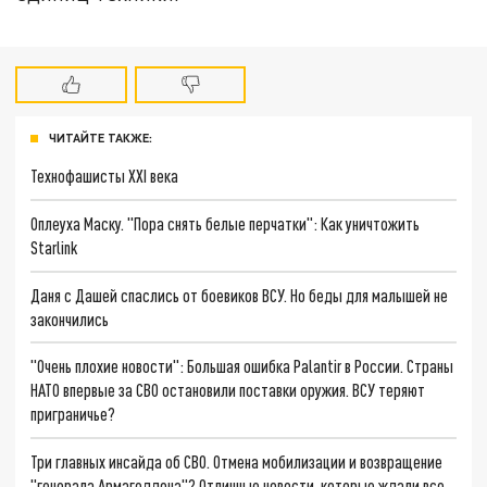
ЧИТАЙТЕ ТАКЖЕ:
Технофашисты XXI века
Оплеуха Маску. "Пора снять белые перчатки": Как уничтожить
Starlink
Даня с Дашей спаслись от боевиков ВСУ. Но беды для малышей не
закончились
"Очень плохие новости": Большая ошибка Palantir в России. Страны
НАТО впервые за СВО остановили поставки оружия. ВСУ теряют
приграничье?
Три главных инсайда об СВО. Отмена мобилизации и возвращение
"генерала Армагеддона"? Отличные новости, которые ждали все