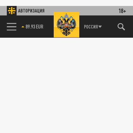
18+
АВТОРИЗАЦИЯ
89.93 EUR
РОССИЯ
115093, г. Москва, переулок Партийный,
д.1, к.57, стр.3, эт.1, пом.I, ком.45