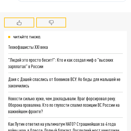
ЧИТАЙТЕ ТАКЖЕ:
Технофашисты XXI века
"Людей это просто бесит!": Кто и как создал миф о "высоких
зарплатах" в России
Даня с Дашей спаслись от боевиков ВСУ. Но беды для малышей не
закончились
Новости сильно хуже, чем докладывали. Враг форсировал реку.
Оборона провалена. Кто по глупости спалил позиции ВС России на
важнейшем фронте?
Как Путин ответил на ультиматум НАТО? Страшнейшая за 4 года
войны ночь в Одессе. Полный блэкаут. Последний мост уничтожен