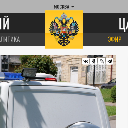
МОСКВА
ИЙ
Ц
АЛИТИКА
ЭФИР