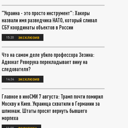
"Украина - это просто инструмент": Хакеры
назвали имя разведчика НАТО, который сливал
СБУ координаты объектов в России
15:20
ЭКСКЛЮЗИВ
Что на самом деле убило профессора Зезина:
Адвокат Реверука перекладывает вину на
следователя?
14:24
ЭКСКЛЮЗИВ
Главное в иноСМИ 7 августа: Трамп почти помирил
Москву и Киев. Украинца схватили в Германии за
шпионаж. Штаты просят вернуть бывшего
морпеха
11:00
ПОЛИТИКА