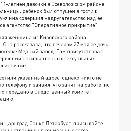
11-летней девочки в Всеволожском районе.
льницы, ребенок был отпущен в гости к
 мужчина совершил надругательство над ее
ое агентство "Оперативное прикрытие".
тняя женщина из Кировского района
 Она рассказала, что вечером 27 мая ее дочь
 поселке Медный завод. Там присутствовал
овершении насильственных сексуальных
л источник.
сетили указанный адрес, однако никто не
 телефону и заявил, что занят на работе, но
ело передано в Следственный комитет,
уацию.
ей Царьград Санкт-Петербург, присылайте
 наши странички в социальных сетях