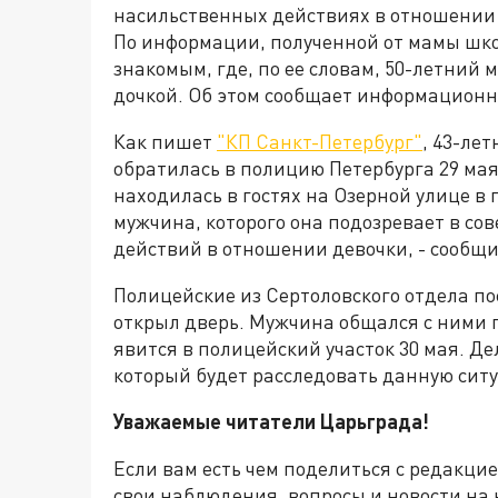
насильственных действиях в отношении 
По информации, полученной от мамы шко
знакомым, где, по ее словам, 50-летний
дочкой. Об этом сообщает информационн
Как пишет
"КП Санкт-Петербург"
, 43-ле
обратилась в полицию Петербурга 29 мая.
находилась в гостях на Озерной улице в
мужчина, которого она подозревает в с
действий в отношении девочки, - сообщи
Полицейские из Сертоловского отдела по
открыл дверь. Мужчина общался с ними по
явится в полицейский участок 30 мая. Д
который будет расследовать данную сит
Уважаемые читатели Царьграда!
Если вам есть чем поделиться с редакци
свои наблюдения, вопросы и новости на