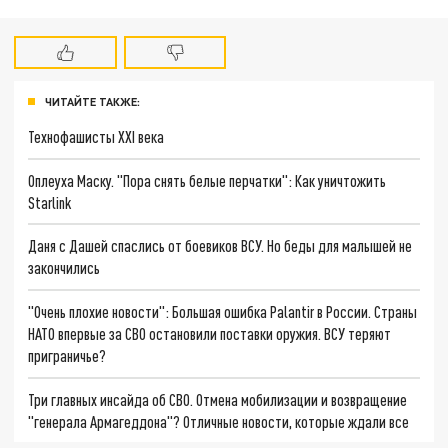
ЧИТАЙТЕ ТАКЖЕ:
Технофашисты XXI века
Оплеуха Маску. "Пора снять белые перчатки": Как уничтожить
Starlink
Даня с Дашей спаслись от боевиков ВСУ. Но беды для малышей не
закончились
"Очень плохие новости": Большая ошибка Palantir в России. Страны
НАТО впервые за СВО остановили поставки оружия. ВСУ теряют
приграничье?
Три главных инсайда об СВО. Отмена мобилизации и возвращение
"генерала Армагеддона"? Отличные новости, которые ждали все