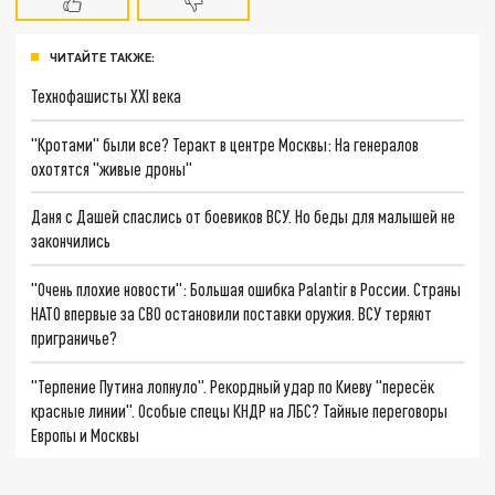
ЧИТАЙТЕ ТАКЖЕ:
Технофашисты XXI века
"Кротами" были все? Теракт в центре Москвы: На генералов
охотятся "живые дроны"
Даня с Дашей спаслись от боевиков ВСУ. Но беды для малышей не
закончились
"Очень плохие новости": Большая ошибка Palantir в России. Страны
НАТО впервые за СВО остановили поставки оружия. ВСУ теряют
приграничье?
"Терпение Путина лопнуло". Рекордный удар по Киеву "пересёк
красные линии". Особые спецы КНДР на ЛБС? Тайные переговоры
Европы и Москвы