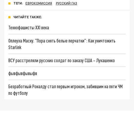
ТЕГИ:
ЕВРОКОМИССИЯ
РУССКИЙ ГАЗ
ЧИТАЙТЕ ТАКЖЕ:
Технофашисты XXI века
Оплеуха Маску. "Пора снять белые перчатки": Как уничтожить
Starlink
ВСУ расстреляли русских солдат по заказу США – Лукашенко
фывфывфывыфв
Безработный Роналду стал первым игроком, забившим на пяти ЧМ
по футболу