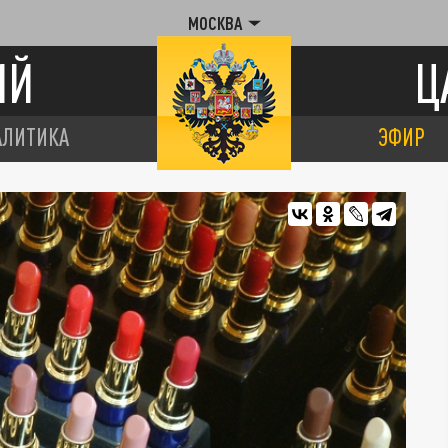
МОСКВА
ИЙ
Ц
АЛИТИКА
ЭФИР