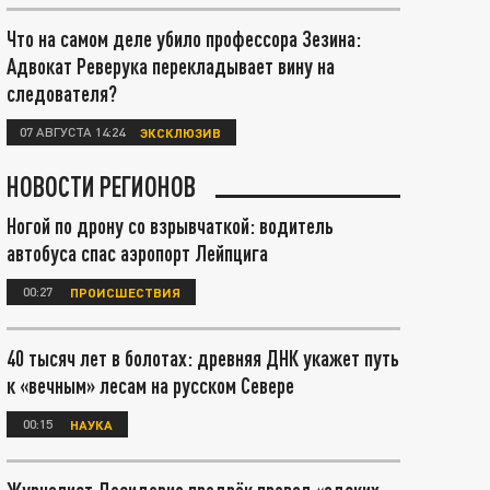
Что на самом деле убило профессора Зезина:
Адвокат Реверука перекладывает вину на
следователя?
07 АВГУСТА 14:24
ЭКСКЛЮЗИВ
НОВОСТИ РЕГИОНОВ
Ногой по дрону со взрывчаткой: водитель
автобуса спас аэропорт Лейпцига
00:27
ПРОИСШЕСТВИЯ
40 тысяч лет в болотах: древняя ДНК укажет путь
к «вечным» лесам на русском Севере
00:15
НАУКА