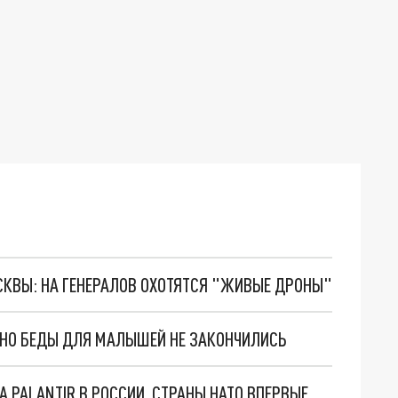
ОСКВЫ: НА ГЕНЕРАЛОВ ОХОТЯТСЯ "ЖИВЫЕ ДРОНЫ"
. НО БЕДЫ ДЛЯ МАЛЫШЕЙ НЕ ЗАКОНЧИЛИСЬ
"ОЧЕНЬ ПЛОХИЕ НОВОСТИ": БОЛЬШАЯ ОШИБКА PALANTIR В РОССИИ. СТРАНЫ НАТО ВПЕРВЫЕ ЗА СВО ОСТАНОВИЛИ ПОСТАВКИ ОРУЖИЯ. ВСУ ТЕРЯЮТ ПРИГРАНИЧЬЕ?