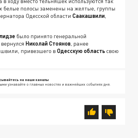
да в ходу вместо тельняшек используются так
ых белые полосы заменены на желтые, группы
ернатора Одесской области
Саакашвили
,
лидзе
было принято генеральной
ь вернулся
Николай
Стоянов
, ранее
ашвили, привезшего в
Одесскую
область
свою
сывайтесь на наши каналы
ыми узнавайте о главных новостях и важнейших событиях дня.