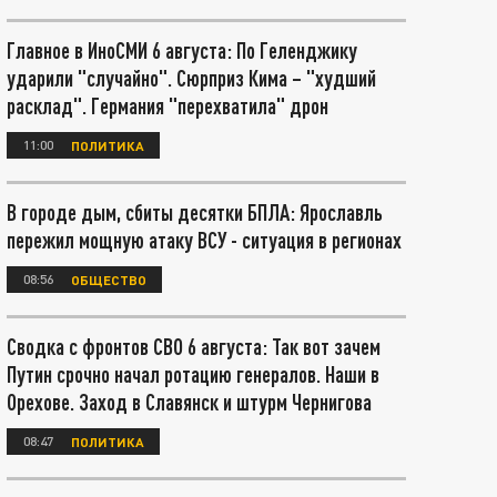
Главное в ИноСМИ 6 августа: По Геленджику
ударили "случайно". Сюрприз Кима – "худший
расклад". Германия "перехватила" дрон
11:00
ПОЛИТИКА
В городе дым, сбиты десятки БПЛА: Ярославль
пережил мощную атаку ВСУ - ситуация в регионах
08:56
ОБЩЕСТВО
Сводка с фронтов СВО 6 августа: Так вот зачем
Путин срочно начал ротацию генералов. Наши в
Орехове. Заход в Славянск и штурм Чернигова
08:47
ПОЛИТИКА