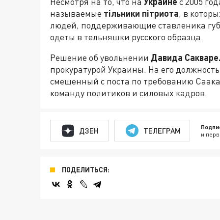
Несмотря на то, что на
Украине
с 2005 го
называемые
тiльники
пiтриота
, в котор
людей, поддерживающие ставленика губ
одеты в тельняшки русского образца.
Решение об увольнении
Давида
Сакваре
прокуратурой Украины. На его должност
смещенный с поста по требованию Саак
команду политиков и силовых кадров.
Подпи
ДЗЕН
ТЕЛЕГРАМ
и перв
ПОДЕЛИТЬСЯ: