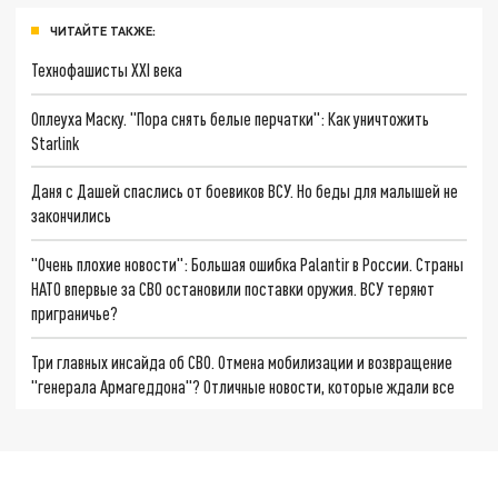
ЧИТАЙТЕ ТАКЖЕ:
Технофашисты XXI века
Оплеуха Маску. "Пора снять белые перчатки": Как уничтожить
Starlink
Даня с Дашей спаслись от боевиков ВСУ. Но беды для малышей не
закончились
"Очень плохие новости": Большая ошибка Palantir в России. Страны
НАТО впервые за СВО остановили поставки оружия. ВСУ теряют
приграничье?
Три главных инсайда об СВО. Отмена мобилизации и возвращение
"генерала Армагеддона"? Отличные новости, которые ждали все