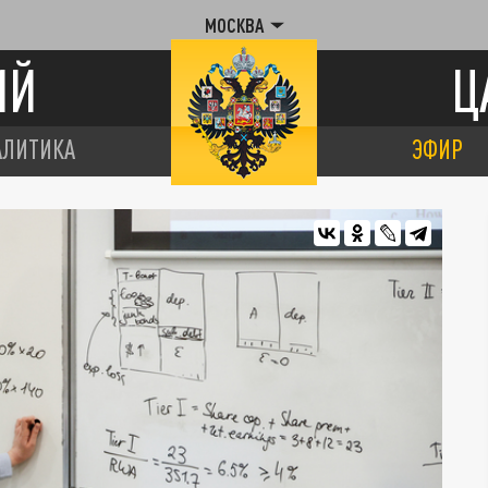
МОСКВА
ИЙ
Ц
АЛИТИКА
ЭФИР