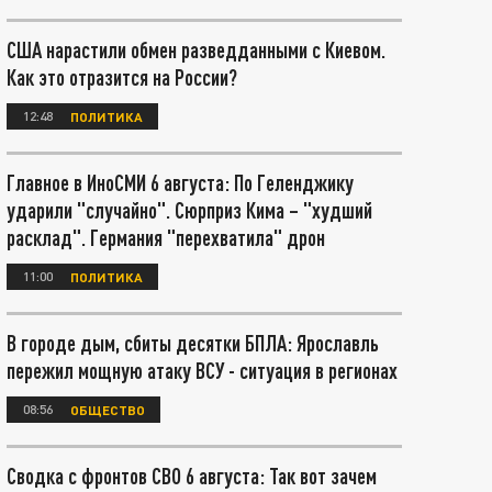
США нарастили обмен разведданными с Киевом.
Как это отразится на России?
12:48
ПОЛИТИКА
Главное в ИноСМИ 6 августа: По Геленджику
ударили "случайно". Сюрприз Кима – "худший
расклад". Германия "перехватила" дрон
11:00
ПОЛИТИКА
В городе дым, сбиты десятки БПЛА: Ярославль
пережил мощную атаку ВСУ - ситуация в регионах
08:56
ОБЩЕСТВО
Сводка с фронтов СВО 6 августа: Так вот зачем