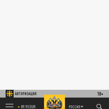
18+
АВТОРИЗАЦИЯ
89.93 EUR
РОССИЯ