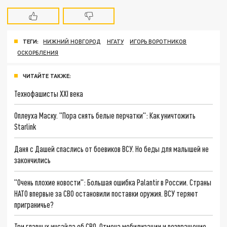
ТЕГИ:
НИЖНИЙ НОВГОРОД
НГАТУ
ИГОРЬ ВОРОТНИКОВ
ОСКОРБЛЕНИЯ
ЧИТАЙТЕ ТАКЖЕ:
Технофашисты XXI века
Оплеуха Маску. "Пора снять белые перчатки": Как уничтожить
Starlink
Даня с Дашей спаслись от боевиков ВСУ. Но беды для малышей не
закончились
"Очень плохие новости": Большая ошибка Palantir в России. Страны
НАТО впервые за СВО остановили поставки оружия. ВСУ теряют
приграничье?
Три главных инсайда об СВО. Отмена мобилизации и возвращение