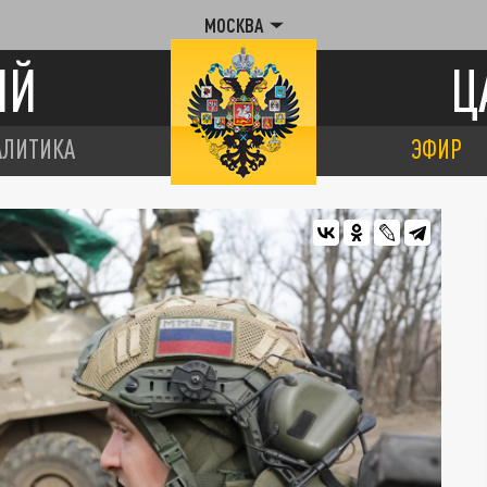
МОСКВА
ИЙ
Ц
АЛИТИКА
ЭФИР