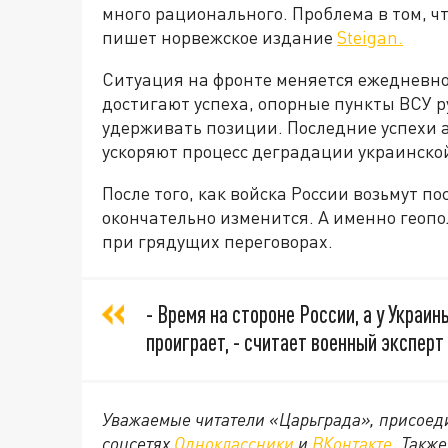
много рационального. Проблема в том, чт
пишет норвежское издание
Steigan.
Ситуация на фронте меняется ежедневно
достигают успеха, опорные пункты ВСУ р
удерживать позиции. Последние успехи 
ускоряют процесс деградации украинско
После того, как войска России возьмут 
окончательно изменится. А именно геопо
при грядущих переговорах.
- Время на стороне России, а у Украин
проиграет, - считает военный экспер
Уважаемые читатели «Царьграда», присоеди
соцсетях
Одноклассники
и
ВКонтакте
. Такж