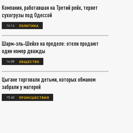
Компания, работавшая на Третий рейх, теряет
сухогрузы под Одессой
16:14
ПОЛИТИКА
Шарм‑эль‑Шейхе на пределе: отели продают
один номер дважды
16:08
ОБЩЕСТВО
Цыгане торговали детьми, которых обманом
забрали у матерей
15:40
ПРОИСШЕСТВИЯ