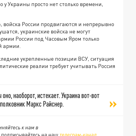
о у Украины просто нет столько времени,
, войска России продвигаются и непрерывно
ушатся, украинские войска не могут
армии России под Часовым Яром только
й армии.
последние укрепленные позиции ВСУ, ситуация
литические реалии требует учитывать Россия
ы оно, наоборот, истекает. Украина вот-вот
т полковник Маркс Райснер.
няйтесь к нам в
е подписывайтесь на наш
телеграм-канал
.