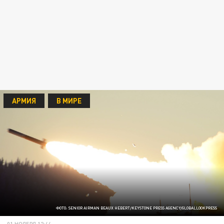
АРМИЯ
В МИРЕ
ФОТО: SENIOR AIRMAN BEAUX HEBERT/KEYSTONE PRESS AGENCY/GLOBALLOOKPRESS
01 НОЯБРЯ 12:44