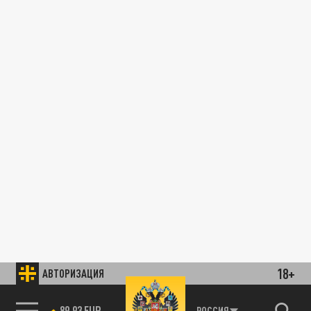
18+
АВТОРИЗАЦИЯ
89.93 EUR
РОССИЯ