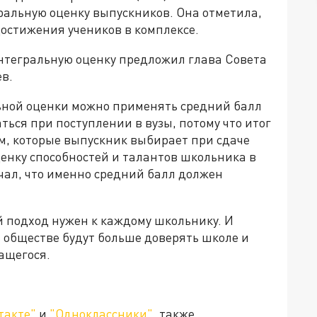
ральную оценку выпускников. Она отметила,
достижения учеников в комплексе.
нтегральную оценку предложил глава Совета
в.
льной оценки можно применять средний балл
ться при поступлении в вузы, потому что итог
ам, которые выпускник выбирает при сдаче
ценку способностей и талантов школьника в
чал, что именно средний балл должен
 подход нужен к каждому школьнику. И
 обществе будут больше доверять школе и
ащегося.
такте"
и
"Одноклассники"
, также