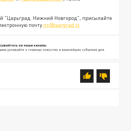
.
ией "Царьград. Нижний Новгород", присылайте
электронную почту
nn@tsargrad.tv
сывайтесь на наши каналы
ыми узнавайте о главных новостях и важнейших событиях дня.