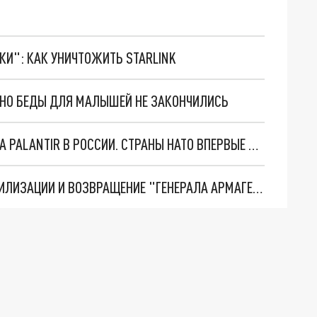
ТКИ": КАК УНИЧТОЖИТЬ STARLINK
. НО БЕДЫ ДЛЯ МАЛЫШЕЙ НЕ ЗАКОНЧИЛИСЬ
"ОЧЕНЬ ПЛОХИЕ НОВОСТИ": БОЛЬШАЯ ОШИБКА PALANTIR В РОССИИ. СТРАНЫ НАТО ВПЕРВЫЕ ЗА СВО ОСТАНОВИЛИ ПОСТАВКИ ОРУЖИЯ. ВСУ ТЕРЯЮТ ПРИГРАНИЧЬЕ?
ТРИ ГЛАВНЫХ ИНСАЙДА ОБ СВО. ОТМЕНА МОБИЛИЗАЦИИ И ВОЗВРАЩЕНИЕ "ГЕНЕРАЛА АРМАГЕДДОНА"? ОТЛИЧНЫЕ НОВОСТИ, КОТОРЫЕ ЖДАЛИ ВСЕ