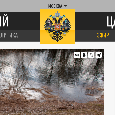
МОСКВА
ИЙ
Ц
АЛИТИКА
ЭФИР