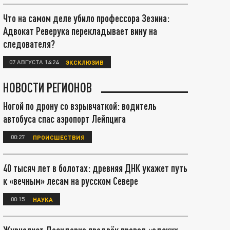
Что на самом деле убило профессора Зезина:
Адвокат Реверука перекладывает вину на
следователя?
07 АВГУСТА 14:24
ЭКСКЛЮЗИВ
НОВОСТИ РЕГИОНОВ
Ногой по дрону со взрывчаткой: водитель
автобуса спас аэропорт Лейпцига
00:27
ПРОИСШЕСТВИЯ
40 тысяч лет в болотах: древняя ДНК укажет путь
к «вечным» лесам на русском Севере
00:15
НАУКА