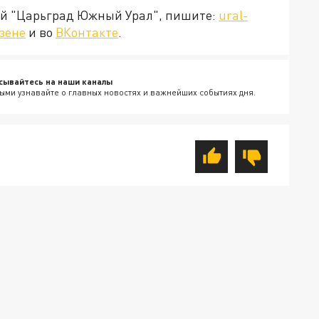
ией "Царьград Южный Урал", пишите:
ural-
зене
и во
ВКонтакте
.
сывайтесь на наши каналы
ыми узнавайте о главных новостях и важнейших событиях дня.