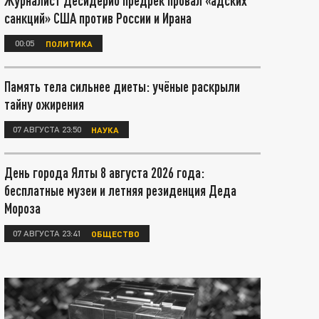
Журналист Десидерио предрёк провал «адских
санкций» США против России и Ирана
00:05
ПОЛИТИКА
Память тела сильнее диеты: учёные раскрыли
тайну ожирения
07 АВГУСТА 23:50
НАУКА
День города Ялты 8 августа 2026 года:
бесплатные музеи и летняя резиденция Деда
Мороза
07 АВГУСТА 23:41
ОБЩЕСТВО