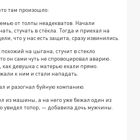
что там произошло:
семью от толпы неадекватов. Начали
ать, стучать в стёкла. Тогда и приехал на
ли, что у нас есть защита, сразу извинились.
похожий на цыгана, стучит в стекло
что он сами чуть не спровоцировал аварию.
 как девушка с матерью ехали прямо.
али к ним и стали нападать.
ал и разогнал буйную компанию.
л из машины, а на него уже бежал один из
о увидел топор, — добавила дочь мужчины.