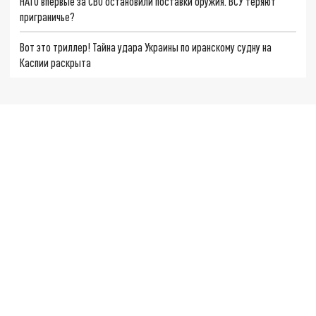
НАТО впервые за СВО остановили поставки оружия. ВСУ теряют
приграничье?
Вот это триллер! Тайна удара Украины по иранскому судну на
Каспии раскрыта