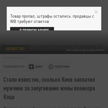
Товар пропал, штрафы остались: продавцы с
WB требуют ответов
В ПРЯМОМ ЭФИРЕ:
ОБЩЕСТВО
ФОТО: KREMLIN POOL,/GLOBALLOOKPRESS
09 НОЯБРЯ 14:26
ПОДПИШИТЕСЬ:
Стало известно, сколько Киев заплатил
мужчине за запугивание жены военкора
Коца