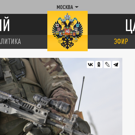
МОСКВА
ИЙ
Ц
АЛИТИКА
ЭФИР