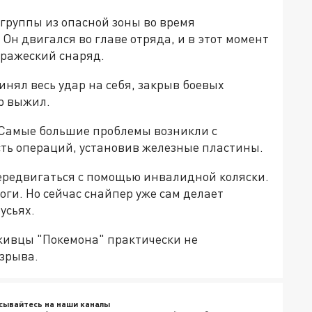
руппы из опасной зоны во время
Он двигался во главе отряда, и в этот момент
вражеский снаряд.
инял весь удар на себя, закрыв боевых
р выжил.
. Самые большие проблемы возникли с
ть операций, установив железные пластины.
ередвигаться с помощью инвалидной коляски.
оги. Но сейчас снайпер уже сам делает
усьях.
живцы "Покемона" практически не
взрыва.
сывайтесь на наши каналы