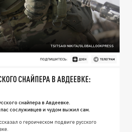
TSITSAGI NIKITA/GLOBALLOOKPRESS
ПОДПИШИТЕСЬ:
СКОГО СНАЙПЕРА В АВДЕЕВКЕ:
сского снайпера в Авдеевке.
пас сослуживцев и чудом выжил сам.
ссказал о героическом подвиге русского
вке.