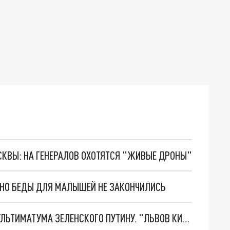
ОСКВЫ: НА ГЕНЕРАЛОВ ОХОТЯТСЯ "ЖИВЫЕ ДРОНЫ"
. НО БЕДЫ ДЛЯ МАЛЫШЕЙ НЕ ЗАКОНЧИЛИСЬ
НОВОЕ МАСШТАБНЕЙШЕЕ НАСТУПЛЕНИЕ. ТРИ УЛЬТИМАТУМА ЗЕЛЕНСКОГО ПУТИНУ. "ЛЬВОВ КИМА" ПОСТАВЯТ НА ПВО? ГЛОБАЛЬНЫЙ ПРОРЫВ ПОД ЗАПОРОЖЬЕМ