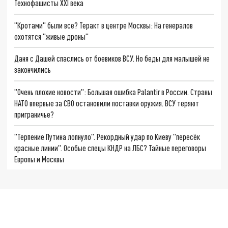
Технофашисты XXI века
"Кротами" были все? Теракт в центре Москвы: На генералов
охотятся "живые дроны"
Даня с Дашей спаслись от боевиков ВСУ. Но беды для малышей не
закончились
"Очень плохие новости": Большая ошибка Palantir в России. Страны
НАТО впервые за СВО остановили поставки оружия. ВСУ теряют
приграничье?
"Терпение Путина лопнуло". Рекордный удар по Киеву "пересёк
красные линии". Особые спецы КНДР на ЛБС? Тайные переговоры
Европы и Москвы