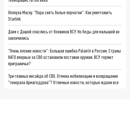
Оплеуха Маску. "Пора снять белые перчатки": Как уничтожить
Starlink
Даня с Дашей спаслись от боевиков ВСУ. Но беды для малышей не
закончились
"Очень плохие новости": Большая ошибка Palantir в России. Страны
НАТО впервые за СВО остановили поставки оружия. ВСУ теряют
приграничье?
Три главных инсайда об СВО. Отмена мобилизации и возвращение
"генерала Армагеддона"? Отличные новости, которые ждали все