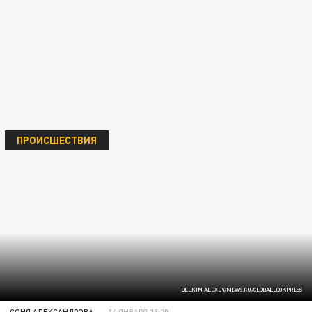
ПРОИСШЕСТВИЯ
BELKIN ALEXEY/NEWS.RU/GLOBALLOOKPRESS
СОНЯ АЛЕКСАНДРОВА
14 ЯНВАРЯ 15:20