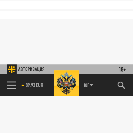
18+
АВТОРИЗАЦИЯ
85.64 BRENT
ЮГ
89.93 EUR