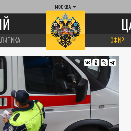
МОСКВА
ИЙ
Ц
АЛИТИКА
ЭФИР