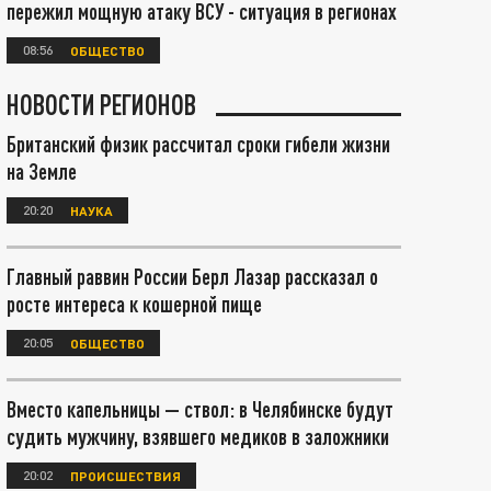
пережил мощную атаку ВСУ - ситуация в регионах
08:56
ОБЩЕСТВО
НОВОСТИ РЕГИОНОВ
Британский физик рассчитал сроки гибели жизни
на Земле
20:20
НАУКА
Главный раввин России Берл Лазар рассказал о
росте интереса к кошерной пище
20:05
ОБЩЕСТВО
Вместо капельницы — ствол: в Челябинске будут
судить мужчину, взявшего медиков в заложники
20:02
ПРОИСШЕСТВИЯ