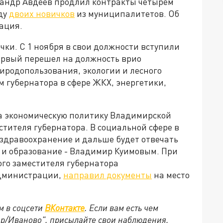
сандр Авдеев продлил контракты четырем
ду
двоих новичков
из муниципалитетов. Об
ация.
чки. С 1 ноября в свои должности вступили
ервый перешел на должность врио
иродопользования, экологии и лесного
м губернатора в сфере ЖКХ, энергетики,
а экономическую политику Владимирской
стителя губернатора. В социальной сфере в
 здравоохранение и дальше будет отвечать
ру и образование - Владимир Куимовым. При
ого заместителя губернатора
администрации,
направил документы
на место
м в соцсети
ВКонтакте
. Если вам есть чем
ир/Иваново", присылайте свои наблюдения,