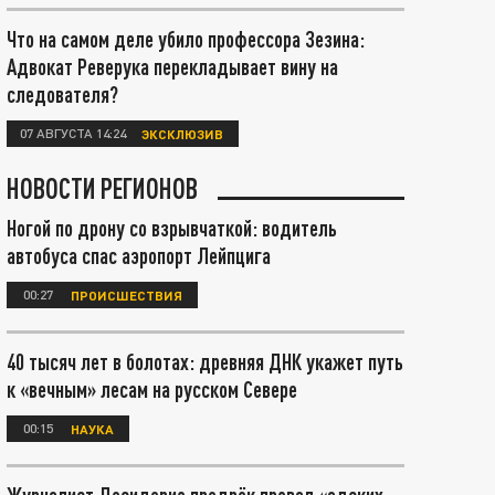
Что на самом деле убило профессора Зезина:
Адвокат Реверука перекладывает вину на
следователя?
07 АВГУСТА 14:24
ЭКСКЛЮЗИВ
НОВОСТИ РЕГИОНОВ
Ногой по дрону со взрывчаткой: водитель
автобуса спас аэропорт Лейпцига
00:27
ПРОИСШЕСТВИЯ
40 тысяч лет в болотах: древняя ДНК укажет путь
к «вечным» лесам на русском Севере
00:15
НАУКА