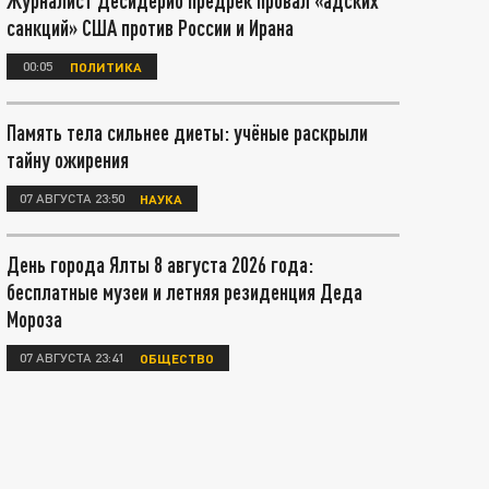
Журналист Десидерио предрёк провал «адских
санкций» США против России и Ирана
00:05
ПОЛИТИКА
Память тела сильнее диеты: учёные раскрыли
тайну ожирения
07 АВГУСТА 23:50
НАУКА
День города Ялты 8 августа 2026 года:
бесплатные музеи и летняя резиденция Деда
Мороза
07 АВГУСТА 23:41
ОБЩЕСТВО