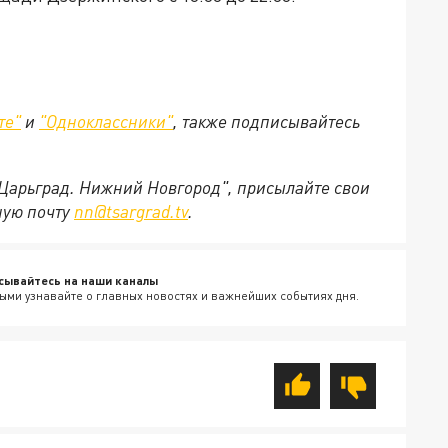
те"
и
"Одноклассники"
,
также подписывайтесь
"Царьград. Нижний Новгород", присылайте свои
ную почту
nn@tsargrad.tv
.
сывайтесь на наши каналы
ыми узнавайте о главных новостях и важнейших событиях дня.