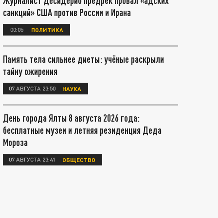
Журналист Десидерио предрёк провал «адских
санкций» США против России и Ирана
00:05
ПОЛИТИКА
Память тела сильнее диеты: учёные раскрыли
тайну ожирения
07 АВГУСТА 23:50
НАУКА
День города Ялты 8 августа 2026 года:
бесплатные музеи и летняя резиденция Деда
Мороза
07 АВГУСТА 23:41
ОБЩЕСТВО