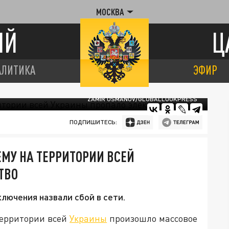
МОСКВА
ИЙ
Ц
АЛИТИКА
ЭФИР
ZAMIR USMANOV/GLOBALLOOKPRESS
ПОДПИШИТЕСЬ:
ЕМУ НА ТЕРРИТОРИИ ВСЕЙ
ТВО
лючения назвали сбой в сети.
территории всей
Украины
произошло массовое