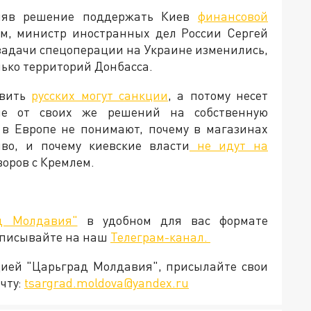
иняв решение поддержать Киев
финансовой
тим, министр иностранных дел России Сергей
 задачи спецоперации на Украине изменились,
лько территорий Донбасса.
овить
русских могут санкции
, а потому несет
ие от своих же решений на собственную
 в Европе не понимают, почему в магазинах
во, и почему киевские власти
не идут на
говоров с Кремлем.
д Молдавия"
в удобном для вас формате
дписывайте на наш
Телеграм-канал.
кцией "Царьград Молдавия", присылайте свои
чту:
tsargrad.moldova@yandex.ru