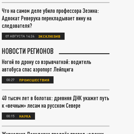
Что на самом деле убило профессора Зезина:
Адвокат Реверука перекладывает вину на
следователя?
07 АВГУСТА 14:24
ЭКСКЛЮЗИВ
НОВОСТИ РЕГИОНОВ
Ногой по дрону со взрывчаткой: водитель
автобуса спас аэропорт Лейпцига
00:27
ПРОИСШЕСТВИЯ
40 тысяч лет в болотах: древняя ДНК укажет путь
к «вечным» лесам на русском Севере
00:15
НАУКА