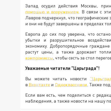
Запад осудил действия Москвы, пр
помощью и вооружением
. В связи с э
Лавров подчеркнул, что географические
и они не будут завершены в пределах то
Европа до сих пор уверена, что остан
убытки и разрушительное воздейств
экономику. Добропорядочные граждане
растут цены, а также дорожает топли
компромиссы
, чтобы сесть за стол пере
Уважаемые читатели "Царьграда"!
Вы можете читать новости
"Царьгра
в
Вконтакте
и
Одноклассники
. Также по
Если вам есть, чем поделиться с реда
наблюдения, а также новости на нашу по