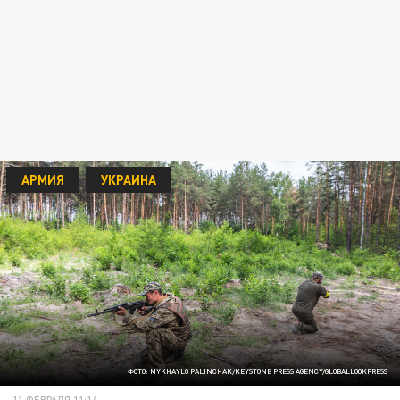
АРМИЯ
УКРАИНА
ФОТО: MYKHAYLO PALINCHAK/KEYSTONE PRESS AGENCY/GLOBALLOOKPRESS
11 ФЕВРАЛЯ 11:14