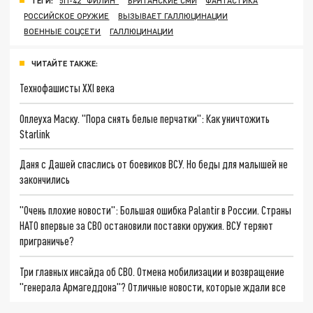
ТЕГИ:
5П-42 "ФИЛИН"
БРИТАНСКИЕ СМИ
ФАНТАСТИКА
РОССИЙСКОЕ ОРУЖИЕ
ВЫЗЫВАЕТ ГАЛЛЮЦИНАЦИИ
ВОЕННЫЕ СОЦСЕТИ
ГАЛЛЮЦИНАЦИИ
ЧИТАЙТЕ ТАКЖЕ:
Технофашисты XXI века
Оплеуха Маску. "Пора снять белые перчатки": Как уничтожить
Starlink
Даня с Дашей спаслись от боевиков ВСУ. Но беды для малышей не
закончились
"Очень плохие новости": Большая ошибка Palantir в России. Страны
НАТО впервые за СВО остановили поставки оружия. ВСУ теряют
приграничье?
Три главных инсайда об СВО. Отмена мобилизации и возвращение
"генерала Армагеддона"? Отличные новости, которые ждали все