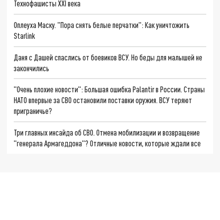
Технофашисты XXI века
Оплеуха Маску. "Пора снять белые перчатки": Как уничтожить
Starlink
Даня с Дашей спаслись от боевиков ВСУ. Но беды для малышей не
закончились
"Очень плохие новости": Большая ошибка Palantir в России. Страны
НАТО впервые за СВО остановили поставки оружия. ВСУ теряют
приграничье?
Три главных инсайда об СВО. Отмена мобилизации и возвращение
"генерала Армагеддона"? Отличные новости, которые ждали все