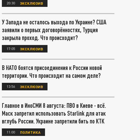
20:30
ЭКСКЛЮЗИВ
У Запада не осталось выхода по Украине? США
заявили о первых договорённостях, Турция
закрыла проход. Что происходит?
17:05
ЭКСКЛЮЗИВ
В НАТО боятся присоединения к России новой
территории. Что происходит на самом деле?
13:56
ЭКСКЛЮЗИВ
Главное в ИноСМИ 8 августа: ПВО в Киеве - всё.
Маск запретил использовать Starlink для атак
вглубь России. Украине запретили бить по КТК
11:00
ПОЛИТИКА