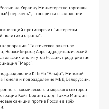
оссии на Украину Министерство торговли...
ный) перечень", - говорится в заявлении
организаций противоречит "интересам
й политики страны".
 корпорации "Тактическое ракетное
га, Новосибирска; Аэрогидродинамический
вательских институтов России, предприятия
социация "Марс".
 подразделение КГБ РБ "Альфа", Минский
из Гомеля и подразделение МВД Белоруссии.
онного, космического и морского секторов
истрации Кейт Бедингфилд. Также Минфин
овые санкции против России в трёх
и.