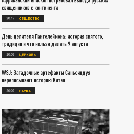
Африканский епископ потребовал вывода русских
священников с континента
20:17
ОБЩЕСТВО
День целителя Пантелеймона: история святого,
традиции и что нельзя делать 9 августа
20:08
ЦЕРКОВЬ
WSJ: Загадочные артефакты Саньсиндуя
переписывают историю Китая
20:07
НАУКА