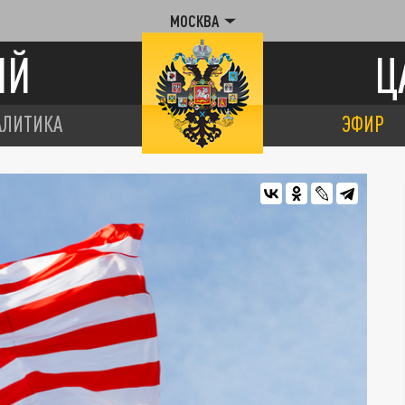
МОСКВА
ИЙ
Ц
АЛИТИКА
ЭФИР